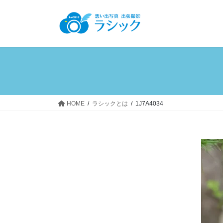
コ
ナ
ン
ビ
テ
ゲ
ン
ー
ツ
シ
へ
ョ
ス
ン
キ
に
ッ
移
HOME
ラシックとは
1J7A4034
プ
動