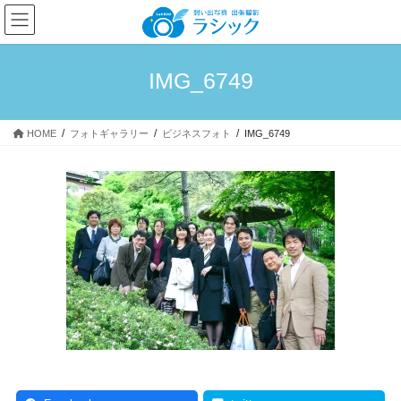
コ
ナ
ン
ビ
テ
ゲ
ン
ー
IMG_6749
ツ
シ
へ
ョ
ス
ン
HOME
フォトギャラリー
ビジネスフォト
IMG_6749
キ
に
ッ
移
プ
動