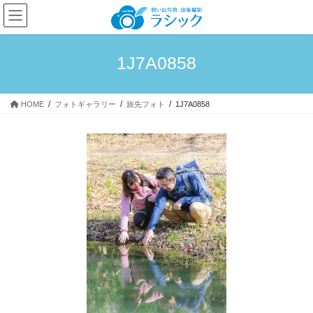
コ
ナ
ン
ビ
テ
ゲ
ン
ー
1J7A0858
ツ
シ
へ
ョ
ス
ン
HOME
フォトギャラリー
旅先フォト
1J7A0858
キ
に
ッ
移
プ
動