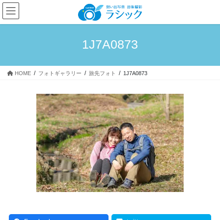
コ
ナ
ン
ビ
テ
ゲ
ン
ー
1J7A0873
ツ
シ
へ
ョ
ス
ン
HOME
フォトギャラリー
旅先フォト
1J7A0873
キ
に
ッ
移
プ
動