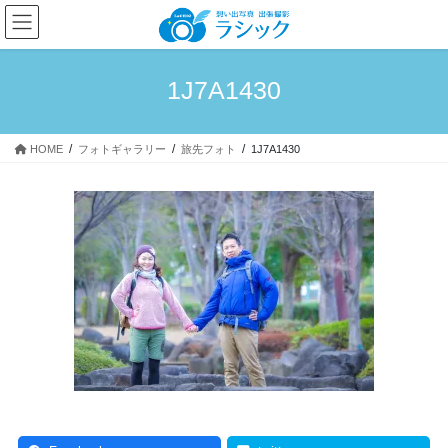
コ
ナ
ン
ビ
テ
ゲ
ン
ー
1J7A1430
ツ
シ
へ
ョ
ス
ン
HOME
フォトギャラリー
旅先フォト
1J7A1430
キ
に
ッ
移
プ
動