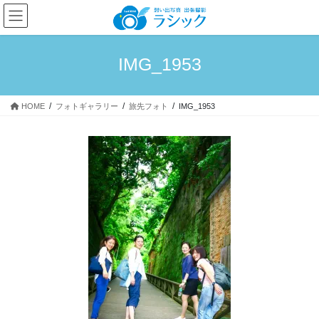
コ
ナ
ン
ビ
テ
ゲ
ン
ー
IMG_1953
ツ
シ
へ
ョ
ス
ン
HOME
フォトギャラリー
旅先フォト
IMG_1953
キ
に
ッ
移
プ
動