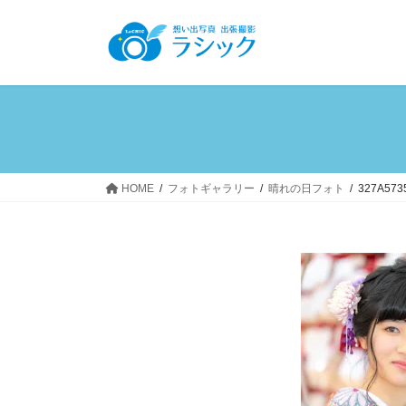
コ
ナ
ン
ビ
テ
ゲ
ン
ー
ツ
シ
へ
ョ
ス
ン
キ
に
ッ
移
HOME
フォトギャラリー
晴れの日フォト
327A573
プ
動