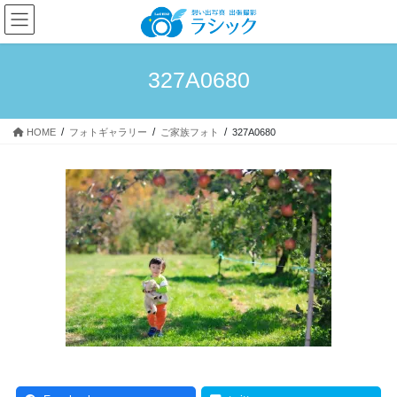
コ
ナ
ン
ビ
テ
ゲ
ン
ー
327A0680
ツ
シ
へ
ョ
ス
ン
HOME
フォトギャラリー
ご家族フォト
327A0680
キ
に
ッ
移
プ
動