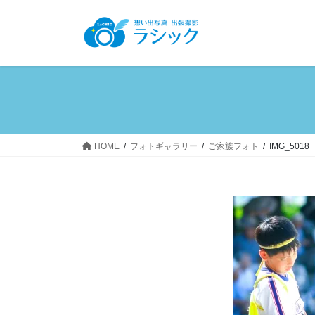
コ
ナ
ン
ビ
テ
ゲ
ン
ー
ツ
シ
へ
ョ
ス
ン
キ
に
ッ
移
HOME
フォトギャラリー
ご家族フォト
IMG_5018
プ
動